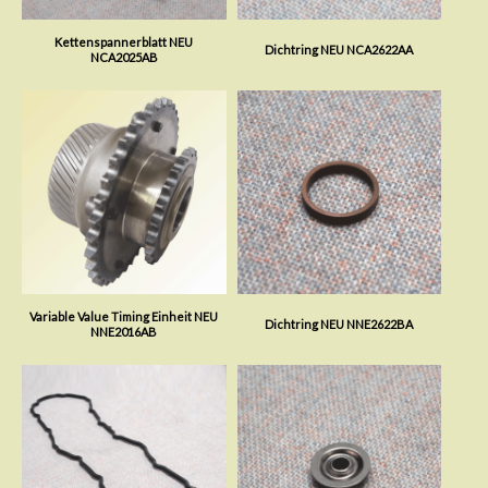
Kettenspannerblatt NEU
Dichtring NEU NCA2622AA
NCA2025AB
Variable Value Timing Einheit NEU
Dichtring NEU NNE2622BA
NNE2016AB