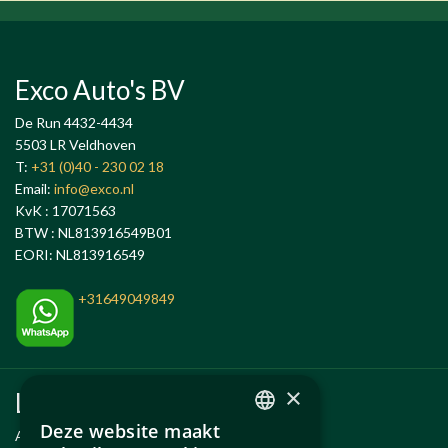
Exco Auto's BV
De Run 4432-4434
5503 LR Veldhoven
T:
+31 (0)40 - 230 02 18
Email:
info@exco.nl
KvK : 17071563
BTW : NL813916549B01
EORI: NL813916549
+31649049849
×
Links
Deze website maakt
Anlässe
DUTCH