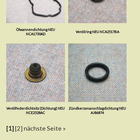
Ölwannendichtung NEU
Ventilring NEU NCA2517BA
NCA1730AD
Ventilfederdichtsitz (Dichtung) NEU
Zündkerzenanschlagdichtung NEU
NCE2528AC
AJ86874
[1]
[2]
nächste Seite »