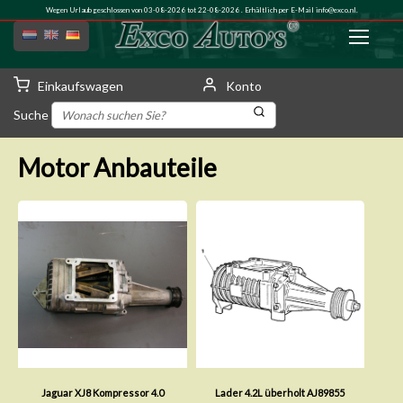
Wegen Urlaub geschlossen von 03-08-2026 tot 22-08-2026 . Erhältlich per E-Mail
info@exco.nl
.
Einkaufswagen
Konto
Suche
Motor Anbauteile
Jaguar XJ8 Kompressor 4.0
Lader 4.2L überholt AJ89855