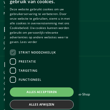
gebruik van cookies.
Wartung und Reparatur
ENGLISH
Temporäre Fahrzeug
Deze website gebruikt cookies om uw
Neue und gebrauchte erzsatzteile
gebruikerservaring te verbeteren. Door
onze website te gebruiken, stemt u in met
alle cookies in overeenstemming met ons
Ersatzteile
Cookiebeleid. Uw cookies kunnen worden
gebruikt om persoonlijk relevante
advertenties op andere websites weer te
Jaguar ersatzteile
geven.
Lees verder
Daimler ersatzteile
Aston Martin ersatzteile
STRIKT NOODZAKELIJK
PRESTATIE
Kundendienst
TARGETING
Über Autobetrieb Exco
Reiseroute
FUNCTIONEEL
Öffnungszeiten
Kontakt
ALLES ACCEPTEREN
Allgemeine Geschäftsbedingungen für den Online-Shop
Kauf widerrufen
ALLES AFWIJZEN