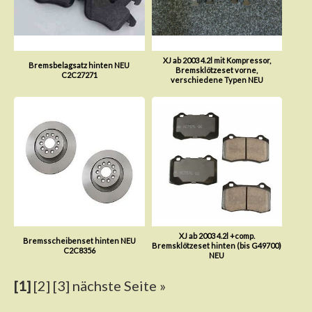
XJ ab 2003 4.2l mit Kompressor,
Bremsbelagsatz hinten NEU
Bremsklötzeset vorne,
C2C27271
verschiedene Typen NEU
XJ ab 2003 4.2l +comp.
Bremsscheibenset hinten NEU
Bremsklötzeset hinten (bis G49700)
C2C8356
NEU
[1]
[2]
[3]
nächste Seite »