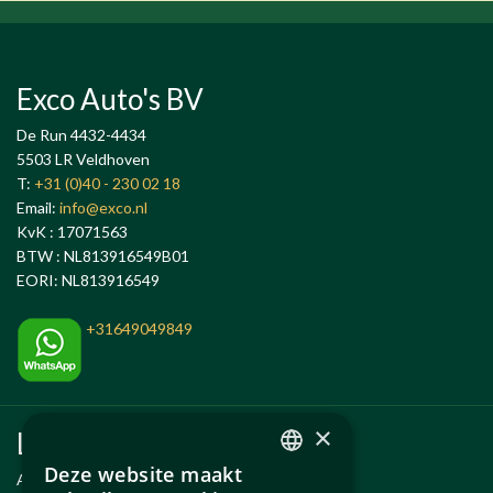
Exco Auto's BV
De Run 4432-4434
5503 LR Veldhoven
T:
+31 (0)40 - 230 02 18
Email:
info@exco.nl
KvK : 17071563
BTW : NL813916549B01
EORI: NL813916549
+31649049849
×
Links
Deze website maakt
Anlässe
DUTCH