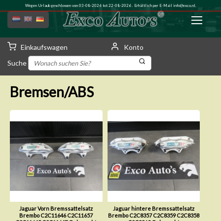
Wegen Urlaub geschlossen von 03-08-2026 tot 22-08-2026 . Erhältlich per E-Mail
info@exco.nl
.
Einkaufswagen
Konto
Suche
Bremsen/ABS
Jaguar Vorn Bremssattelsatz
Jaguar hintere Bremssattelsatz
Brembo C2C11646 C2C11657
Brembo C2C8357 C2C8359 C2C8358