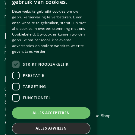
gebruik van cookies.
Wartung und Reparatur
ENGLISH
Temporäre Fahrzeug
Deze website gebruikt cookies om uw
Neue und gebrauchte erzsatzteile
gebruikerservaring te verbeteren. Door
onze website te gebruiken, stemt u in met
alle cookies in overeenstemming met ons
Ersatzteile
Cookiebeleid. Uw cookies kunnen worden
gebruikt om persoonlijk relevante
advertenties op andere websites weer te
Jaguar ersatzteile
geven.
Lees verder
Daimler ersatzteile
Aston Martin ersatzteile
STRIKT NOODZAKELIJK
PRESTATIE
Kundendienst
TARGETING
Über Autobetrieb Exco
Reiseroute
FUNCTIONEEL
Öffnungszeiten
Kontakt
ALLES ACCEPTEREN
Allgemeine Geschäftsbedingungen für den Online-Shop
Kauf widerrufen
ALLES AFWIJZEN