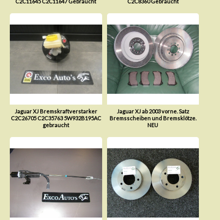
C2C11645 C2C11647 Gebraucht
C2C8360 Gebraucht
Jaguar XJ Bremskraftverstarker
Jaguar XJ ab 2003 vorne. Satz
C2C26705 C2C35763 5W932B195AC
Bremsscheiben und Bremsklötze.
gebraucht
NEU