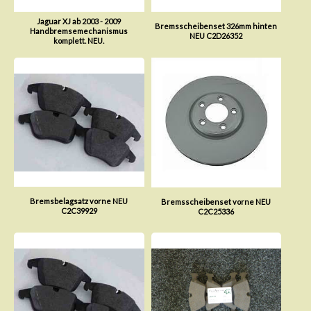
Jaguar XJ ab 2003 - 2009
Bremsscheibenset 326mm hinten
Handbremsemechanismus
NEU C2D26352
komplett. NEU.
Bremsbelagsatz vorne NEU
Bremsscheibenset vorne NEU
C2C39929
C2C25336