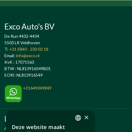
Exco Auto's BV
De Run 4432-4434
5503 LR Veldhoven
T:
+31 (0)40 - 230 02 18
Email:
info@exco.nl
KvK : 17071563
BTW : NL813916549B01
EORI: NL813916549
+31649049849
×
Links
Deze website maakt
Anlässe
DUTCH