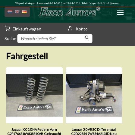
Wegen Urlaub geschlossen von 03-08-2026 tot 22-08-2026 . Erhältlich per E-Mail
info@exco.nl
.
Einkaufswagen
Konto
Suche
Fahrgestell
Jaguar XK 5.0 NA Federn Vorn
Jaguar 5.0 V8 SC Differenzial
C2P17663 8W838310AB Gebraucht
C2D22854 9W834A213JD Neu