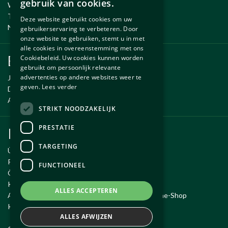
gebruik van cookies.
Wartung und Reparatur
ENGLISH
Temporäre Fahrzeug
Deze website gebruikt cookies om uw
Neue und gebrauchte erzsatzteile
gebruikerservaring te verbeteren. Door
onze website te gebruiken, stemt u in met
alle cookies in overeenstemming met ons
Ersatzteile
Cookiebeleid. Uw cookies kunnen worden
gebruikt om persoonlijk relevante
advertenties op andere websites weer te
Jaguar ersatzteile
geven.
Lees verder
Daimler ersatzteile
Aston Martin ersatzteile
STRIKT NOODZAKELIJK
PRESTATIE
Kundendienst
TARGETING
Über Autobetrieb Exco
Reiseroute
FUNCTIONEEL
Öffnungszeiten
Kontakt
ALLES ACCEPTEREN
Allgemeine Geschäftsbedingungen für den Online-Shop
Kauf widerrufen
ALLES AFWIJZEN