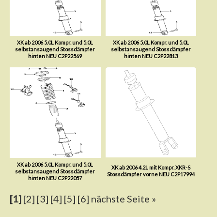
XK ab 2006 5.0L Kompr. und 5.0L
XK ab 2006 5.0L Kompr. und 5.0L
selbstansaugend Stossdämpfer
selbstansaugend Stossdämpfer
hinten NEU C2P22569
hinten NEU C2P22813
XK ab 2006 5.0L Kompr. und 5.0L
XK ab 2006 4.2L mit Kompr. XKR-S
selbstansaugend Stossdämpfer
Stossdämpfer vorne NEU C2P17994
hinten NEU C2P22057
[1]
[2]
[3]
[4]
[5]
[6]
nächste Seite »