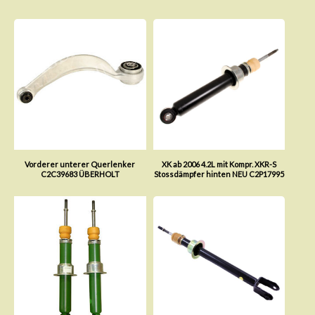
Vorderer unterer Querlenker
XK ab 2006 4.2L mit Kompr. XKR-S
C2C39683 ÜBERHOLT
Stossdämpfer hinten NEU C2P17995