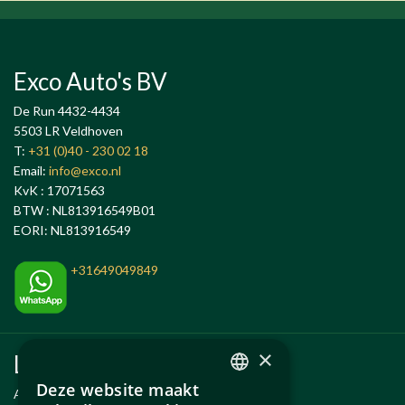
Exco Auto's BV
De Run 4432-4434
5503 LR Veldhoven
T:
+31 (0)40 - 230 02 18
Email:
info@exco.nl
KvK : 17071563
BTW : NL813916549B01
EORI: NL813916549
+31649049849
×
Links
Deze website maakt
Anlässe
DUTCH