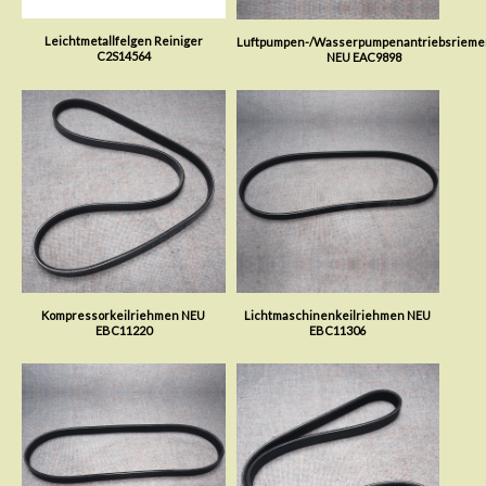
Leichtmetallfelgen Reiniger
Luftpumpen-/Wasserpumpenantriebsrieme
C2S14564
NEU EAC9898
Kompressorkeilriehmen NEU
Lichtmaschinenkeilriehmen NEU
EBC11220
EBC11306