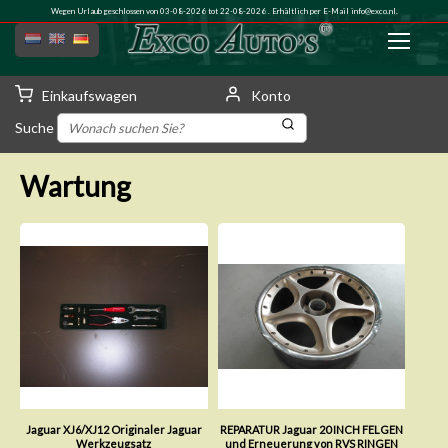
Wegen Urlaub geschlossen von 03-08-2026 tot 22-08-2026 . Erhältlich per E-Mail
info@exco.nl
.
Einkaufswagen
Konto
Suche
Wartung
Jaguar XJ6/XJ12 Originaler Jaguar
REPARATUR Jaguar 20 INCH FELGEN
Werkzeugsatz
und Erneuerung von RVS RINGEN