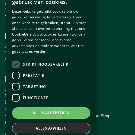
gebruik van cookies.
Wartung und Reparatur
ENGLISH
Temporäre Fahrzeug
Deze website gebruikt cookies om uw
Neue und gebrauchte erzsatzteile
gebruikerservaring te verbeteren. Door
onze website te gebruiken, stemt u in met
alle cookies in overeenstemming met ons
Ersatzteile
Cookiebeleid. Uw cookies kunnen worden
gebruikt om persoonlijk relevante
advertenties op andere websites weer te
Jaguar ersatzteile
geven.
Lees verder
Daimler ersatzteile
Aston Martin ersatzteile
STRIKT NOODZAKELIJK
PRESTATIE
Kundendienst
TARGETING
Über Autobetrieb Exco
Reiseroute
FUNCTIONEEL
Öffnungszeiten
Kontakt
ALLES ACCEPTEREN
Allgemeine Geschäftsbedingungen für den Online-Shop
Kauf widerrufen
ALLES AFWIJZEN