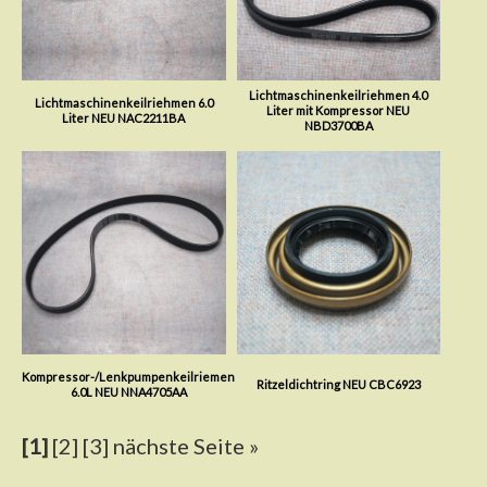
Lichtmaschinenkeilriehmen 4.0
Lichtmaschinenkeilriehmen 6.0
Liter mit Kompressor NEU
Liter NEU NAC2211BA
NBD3700BA
Kompressor-/Lenkpumpenkeilriemen
Ritzeldichtring NEU CBC6923
6.0L NEU NNA4705AA
[1]
[2]
[3]
nächste Seite »