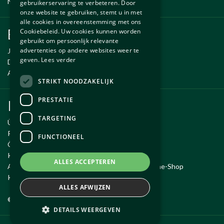
Neue und gebrauchte erzsatzteile
gebruikerservaring te verbeteren. Door
onze website te gebruiken, stemt u in met
alle cookies in overeenstemming met ons
Ersatzteile
Cookiebeleid. Uw cookies kunnen worden
gebruikt om persoonlijk relevante
advertenties op andere websites weer te
Jaguar ersatzteile
geven.
Lees verder
Daimler ersatzteile
Aston Martin ersatzteile
STRIKT NOODZAKELIJK
PRESTATIE
Kundendienst
TARGETING
Über Autobetrieb Exco
Reiseroute
FUNCTIONEEL
Öffnungszeiten
Kontakt
ALLES ACCEPTEREN
Allgemeine Geschäftsbedingungen für den Online-Shop
Kauf widerrufen
ALLES AFWIJZEN
© 2026 Exco Auto's BV
DETAILS WEERGEVEN