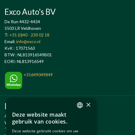
Exco Auto's BV
De Run 4432-4434
5503 LR Veldhoven
T:
+31 (0)40 - 230 02 18
Email:
info@exco.nl
KvK : 17071563
BTW : NL813916549B01
EORI: NL813916549
+31649049849
×
Links
Deze website maakt
Anlässe
DUTCH
gebruik van cookies.
Wartung und Reparatur
ENGLISH
Temporäre Fahrzeug
Deze website gebruikt cookies om uw