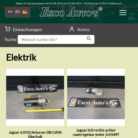
Wegen Urlaub geschlossen von 03-08-2026 tot 22-08-2026 . Erhältlich per E-Mail
info@exco.nl
.
Einkaufswagen
Konto
Suche
Elektrik
Jaguar XJS rechts achter
Jaguar 6.0 V12 Anlasser DBC6924
raamregelaar motor JLM1497
Überholt