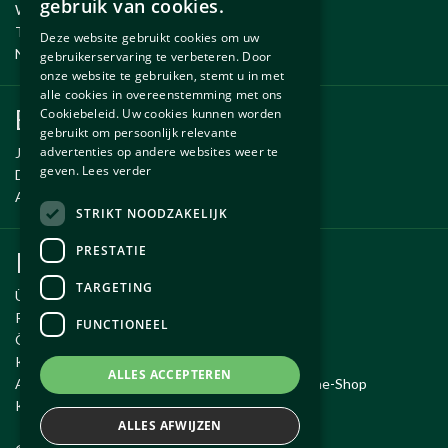
gebruik van cookies.
Wartung und Reparatur
ENGLISH
Temporäre Fahrzeug
Deze website gebruikt cookies om uw
Neue und gebrauchte erzsatzteile
gebruikerservaring te verbeteren. Door
onze website te gebruiken, stemt u in met
alle cookies in overeenstemming met ons
Ersatzteile
Cookiebeleid. Uw cookies kunnen worden
gebruikt om persoonlijk relevante
advertenties op andere websites weer te
Jaguar ersatzteile
geven.
Lees verder
Daimler ersatzteile
Aston Martin ersatzteile
STRIKT NOODZAKELIJK
PRESTATIE
Kundendienst
TARGETING
Über Autobetrieb Exco
Reiseroute
FUNCTIONEEL
Öffnungszeiten
Kontakt
ALLES ACCEPTEREN
Allgemeine Geschäftsbedingungen für den Online-Shop
Kauf widerrufen
ALLES AFWIJZEN