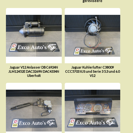
gereviseerd
Jaguar V12 Anlasser DBC6924N
Jaguar Kuhlerlufter C38009
JLM12452E DAC3269N DAC4334N
CCC5703 XJS und Serie 3 5.3 und 6.0
Uberholt
V12