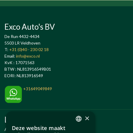
Exco Auto's BV
De Run 4432-4434
5503 LR Veldhoven
T:
+31 (0)40 - 230 02 18
Email:
info@exco.nl
KvK : 17071563
BTW : NL813916549B01
EORI: NL813916549
+31649049849
×
Links
Deze website maakt
Anlässe
DUTCH