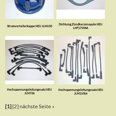
Dichtung Zündkerzenspule NEU
Stromverteilerkappe NEU JLM150
LHF1719AA
Hochspannungsleitungssatz NEU
Hochspannungsleitungssatz NEU
JLM726
JLM11016
[1]
[2]
nächste Seite »