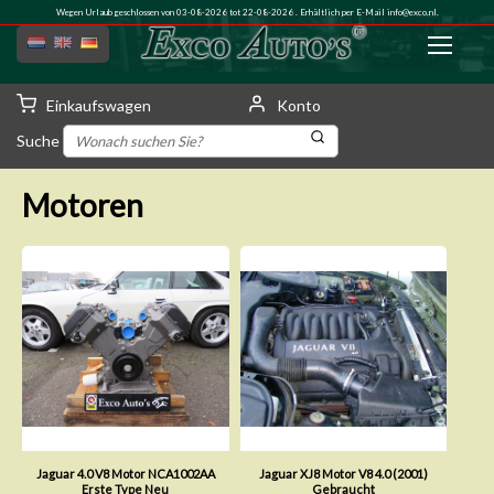
Wegen Urlaub geschlossen von 03-08-2026 tot 22-08-2026 . Erhältlich per E-Mail
info@exco.nl
.
Einkaufswagen
Konto
Suche
Motoren
Jaguar 4.0 V8 Motor NCA1002AA
Jaguar XJ8 Motor V8 4.0 (2001)
Erste Type Neu
Gebraucht