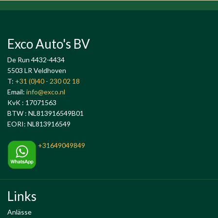
Exco Auto's BV
De Run 4432-4434
5503 LR Veldhoven
T:
+31 (0)40 - 230 02 18
Email:
info@exco.nl
KvK : 17071563
BTW : NL813916549B01
EORI: NL813916549
+31649049849
Links
Anlässe