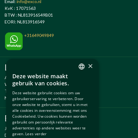
Email:
info@exco.nl
KvK : 17071563
BTW : NL813916549B01
EORI: NL813916549
+31649049849
×
Links
Deze website maakt
Anlässe
DUTCH
gebruik van cookies.
Wartung und Reparatur
ENGLISH
Temporäre Fahrzeug
Deze website gebruikt cookies om uw
Neue und gebrauchte erzsatzteile
gebruikerservaring te verbeteren. Door
onze website te gebruiken, stemt u in met
alle cookies in overeenstemming met ons
Ersatzteile
Cookiebeleid. Uw cookies kunnen worden
gebruikt om persoonlijk relevante
advertenties op andere websites weer te
Jaguar ersatzteile
geven.
Lees verder
Daimler ersatzteile