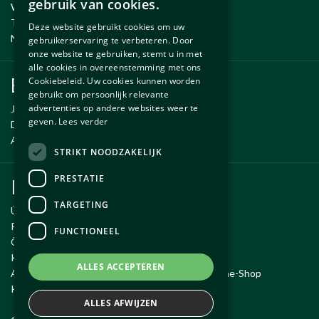
gebruik van cookies.
Wartung und Reparatur
ENGLISH
Temporäre Fahrzeug
Deze website gebruikt cookies om uw
Neue und gebrauchte erzsatzteile
gebruikerservaring te verbeteren. Door
onze website te gebruiken, stemt u in met
alle cookies in overeenstemming met ons
Ersatzteile
Cookiebeleid. Uw cookies kunnen worden
gebruikt om persoonlijk relevante
advertenties op andere websites weer te
Jaguar ersatzteile
geven.
Lees verder
Daimler ersatzteile
Aston Martin ersatzteile
STRIKT NOODZAKELIJK
PRESTATIE
Kundendienst
TARGETING
Über Autobetrieb Exco
Reiseroute
FUNCTIONEEL
Öffnungszeiten
Kontakt
ALLES ACCEPTEREN
Allgemeine Geschäftsbedingungen für den Online-Shop
Kauf widerrufen
ALLES AFWIJZEN