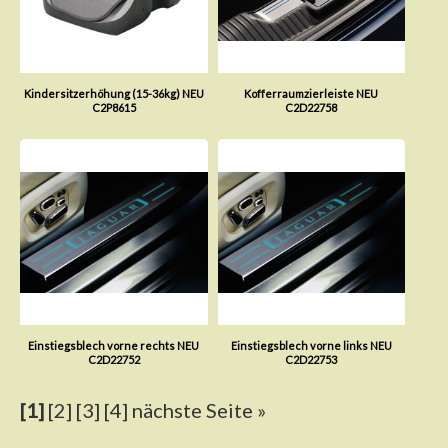
Kindersitzerhöhung (15-36kg) NEU
Kofferraumzierleiste NEU
C2P8615
C2D22758
Einstiegsblech vorne rechts NEU
Einstiegsblech vorne links NEU
C2D22752
C2D22753
[1]
[2]
[3]
[4]
nächste Seite »