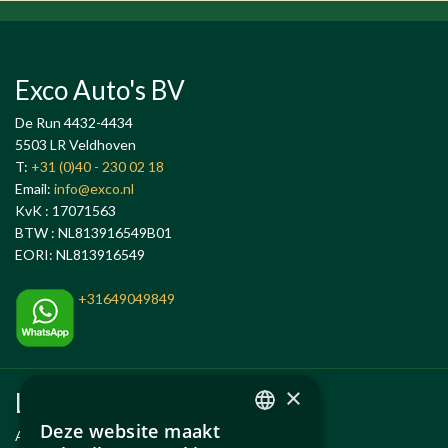
Exco Auto's BV
De Run 4432-4434
5503 LR Veldhoven
T:
+31 (0)40 - 230 02 18
Email:
info@exco.nl
KvK : 17071563
BTW : NL813916549B01
EORI: NL813916549
+31649049849
×
Links
Deze website maakt
Anlässe
DUTCH