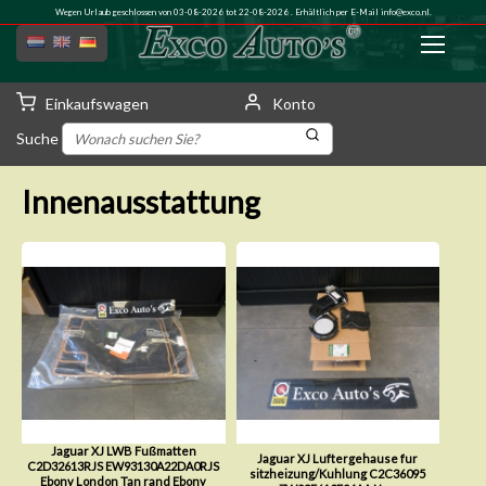
Wegen Urlaub geschlossen von 03-08-2026 tot 22-08-2026 . Erhältlich per E-Mail
info@exco.nl
.
Einkaufswagen
Konto
Suche
Innenausstattung
Jaguar XJ LWB Fußmatten
Jaguar XJ Luftergehause fur
C2D32613RJS EW93130A22DA0RJS
sitzheizung/Kuhlung C2C36095
Ebony London Tan rand Ebony