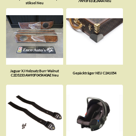
7W93F610E24AA Neu
stiksel Neu
Jaguar XJ Holzsatz Burr Walnut
Gepäckträger NEU C2A1054
C2D5233 AW93F045K40AE Neu