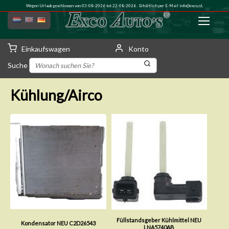
Wegen Urlaub geschlossen von 03-08-2026 tot 22-08-2026 . Erhältlich per E-Mail
info@exco.nl
.
Einkaufswagen
Konto
Suche
Kühlung/Airco
Füllstandsgeber Kühlmittel NEU
Kondensator NEU C2D26543
LNA5740AB