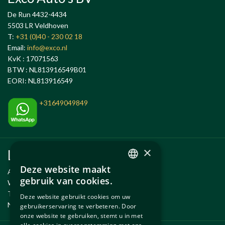
De Run 4432-4434
5503 LR Veldhoven
T:
+31 (0)40 - 230 02 18
Email:
info@exco.nl
KvK : 17071563
BTW : NL813916549B01
EORI: NL813916549
+31649049849
×
Links
Deze website maakt
Anlässe
DUTCH
gebruik van cookies.
Wartung und Reparatur
ENGLISH
Temporäre Fahrzeug
Deze website gebruikt cookies om uw
Neue und gebrauchte erzsatzteile
gebruikerservaring te verbeteren. Door
onze website te gebruiken, stemt u in met