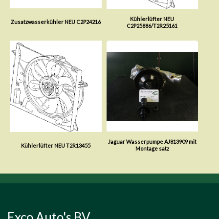
Kühlerlüfter NEU
Zusatzwasserkühler NEU C2P24216
C2P25886/T2R25161
Jaguar Wasserpumpe AJ813909 mit
Kühlerlüfter NEU T2R13455
Montage satz
Exco Auto's BV