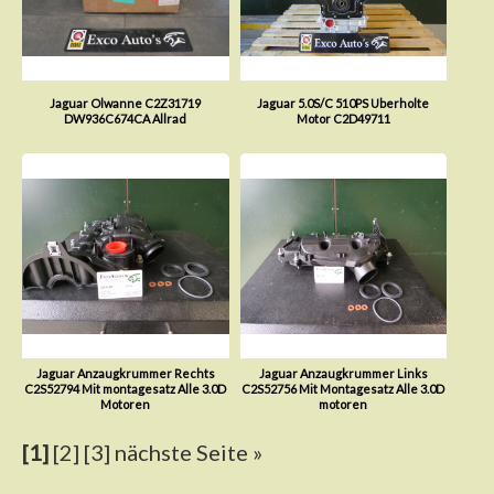
Jaguar Olwanne C2Z31719
Jaguar 5.0S/C 510PS Uberholte
DW936C674CA Allrad
Motor C2D49711
Jaguar Anzaugkrummer Rechts
Jaguar Anzaugkrummer Links
C2S52794 Mit montagesatz Alle 3.0D
C2S52756 Mit Montagesatz Alle 3.0D
Motoren
motoren
[1]
[2]
[3]
nächste Seite »