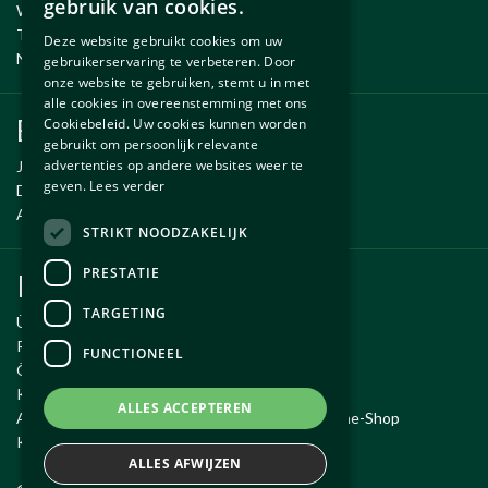
gebruik van cookies.
Wartung und Reparatur
ENGLISH
Temporäre Fahrzeug
Deze website gebruikt cookies om uw
Neue und gebrauchte erzsatzteile
gebruikerservaring te verbeteren. Door
onze website te gebruiken, stemt u in met
alle cookies in overeenstemming met ons
Ersatzteile
Cookiebeleid. Uw cookies kunnen worden
gebruikt om persoonlijk relevante
advertenties op andere websites weer te
Jaguar ersatzteile
geven.
Lees verder
Daimler ersatzteile
Aston Martin ersatzteile
STRIKT NOODZAKELIJK
PRESTATIE
Kundendienst
TARGETING
Über Autobetrieb Exco
Reiseroute
FUNCTIONEEL
Öffnungszeiten
Kontakt
ALLES ACCEPTEREN
Allgemeine Geschäftsbedingungen für den Online-Shop
Kauf widerrufen
ALLES AFWIJZEN