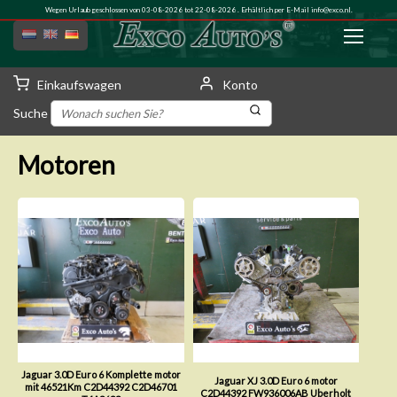
Wegen Urlaub geschlossen von 03-08-2026 tot 22-08-2026 . Erhältlich per E-Mail
info@exco.nl
.
Einkaufswagen
Konto
Suche
Motoren
Jaguar 3.0D Euro 6 Komplette motor
Jaguar XJ 3.0D Euro 6 motor
mit 46521Km C2D44392 C2D46701
C2D44392 FW936006AB Uberholt