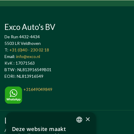
Exco Auto's BV
De Run 4432-4434
5503 LR Veldhoven
T:
+31 (0)40 - 230 02 18
Email:
info@exco.nl
KvK : 17071563
BTW : NL813916549B01
EORI: NL813916549
+31649049849
×
Links
Deze website maakt
Anlässe
DUTCH