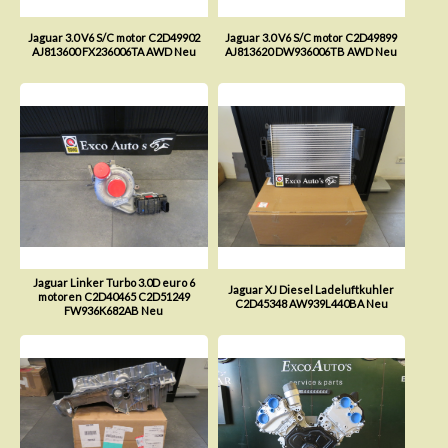
Jaguar 3.0 V6 S/C motor C2D49902
Jaguar 3.0 V6 S/C motor C2D49899
AJ813600 FX236006TA AWD Neu
AJ813620 DW936006TB AWD Neu
Jaguar Linker Turbo 3.0D euro 6
Jaguar XJ Diesel Ladeluftkuhler
motoren C2D40465 C2D51249
C2D45348 AW939L440BA Neu
FW936K682AB Neu