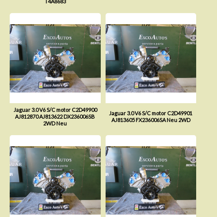
T4A8683
Jaguar 3.0 V6 S/C motor C2D49900
Jaguar 3.0 V6 S/C motor C2D49901
AJ812870 AJ813622 DX236006SB
AJ813605 FX236006SA Neu 2WD
2WD Neu