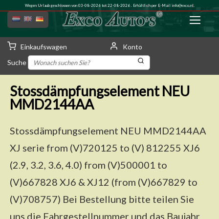
Wegen Urlaub geschlossen von 03-08-2026 tot 22-08-2026 . Erhältlich per E-Mail
info@exco.nl
.
Einkaufswagen
Konto
Suche
Stossdämpfungselement NEU
MMD2144AA
Stossdämpfungselement NEU MMD2144AA
XJ serie from (V)720125 to (V) 812255 XJ6
(2.9, 3.2, 3.6, 4.0) from (V)500001 to
(V)667828 XJ6 & XJ12 (from (V)667829 to
(V)708757) Bei Bestellung bitte teilen Sie
uns die Fahrgestellnummer und das Baujahr