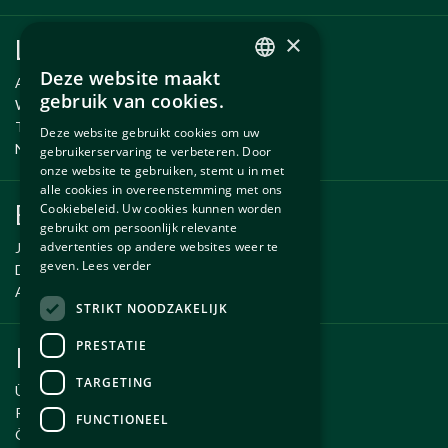
×
Links
Deze website maakt
Anlässe
DUTCH
gebruik van cookies.
Wartung und Reparatur
ENGLISH
Temporäre Fahrzeug
Deze website gebruikt cookies om uw
Neue und gebrauchte erzsatzteile
gebruikerservaring te verbeteren. Door
onze website te gebruiken, stemt u in met
alle cookies in overeenstemming met ons
Ersatzteile
Cookiebeleid. Uw cookies kunnen worden
gebruikt om persoonlijk relevante
advertenties op andere websites weer te
Jaguar ersatzteile
geven.
Lees verder
Daimler ersatzteile
Aston Martin ersatzteile
STRIKT NOODZAKELIJK
PRESTATIE
Kundendienst
TARGETING
Über Autobetrieb Exco
Reiseroute
FUNCTIONEEL
Öffnungszeiten