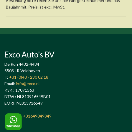
Bestellung bitte teilen Sie uns die Fahrgestellnummer und das
Baujahr mit. Preis ist excl. MwSt.
Exco Auto's BV
De Run 4432-4434
5503 LR Veldhoven
T:
+31 (0)40 - 230 02 18
Email:
info@exco.nl
KvK : 17071563
BTW : NL813916549B01
EORI: NL813916549
+31649049849