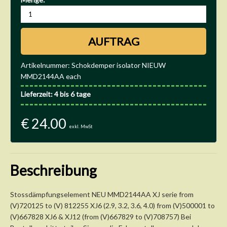
Artikelnummer: Schokdemper isolator NIEUW
MMD2144AA each
Lieferzeit: 4 bis 6 tage
€ 24.00
exkl. MwSt
Beschreibung
Stossdämpfungselement NEU MMD2144AA XJ serie from
(V)720125 to (V) 812255 XJ6 (2.9, 3.2, 3.6, 4.0) from (V)500001 to
(V)667828 XJ6 & XJ12 (from (V)667829 to (V)708757) Bei