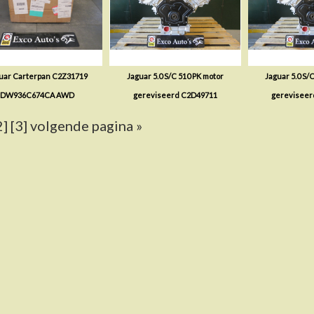
uar Carterpan C2Z31719
Jaguar 5.0 S/C 510 PK motor
Jaguar 5.0 S/
DW936C674CA AWD
gereviseerd C2D49711
gereviseer
2]
[3]
volgende pagina »