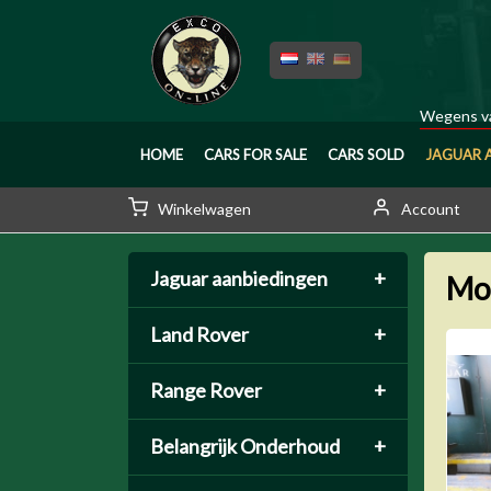
Wegens va
HOME
CARS FOR SALE
CARS SOLD
JAGUAR 
Winkelwagen
Account
Jaguar aanbiedingen
+
Mo
Land Rover
+
Range Rover
+
Belangrijk Onderhoud
+