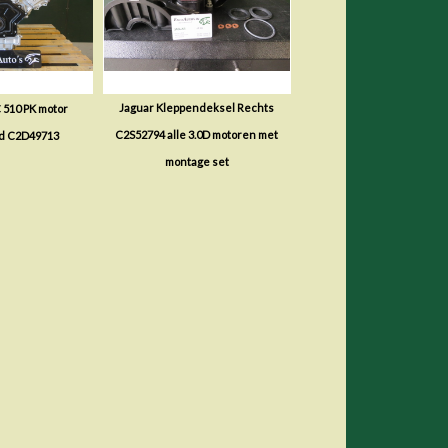
Jaguar Kleppendeksel Rechts
C 510 PK motor
C2S52794 alle 3.0D motoren met
d C2D49713
montage set