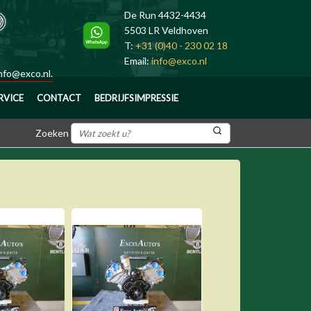
De Run 4432-4434
5503 LR Veldhoven
T:
+31 (0)40 - 230 02 18
Email:
info@exco.nl
nfo@exco.nl
.
RVICE
CONTACT
BEDRIJFSIMPRESSIE
Zoeken