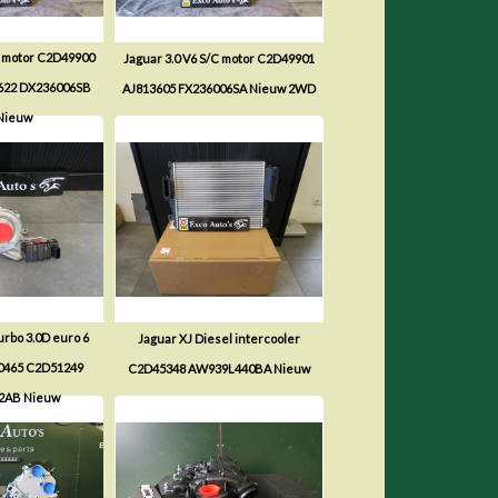
C motor C2D49900
Jaguar 3.0 V6 S/C motor C2D49901
622 DX236006SB
AJ813605 FX236006SA Nieuw 2WD
Nieuw
urbo 3.0D euro 6
Jaguar XJ Diesel intercooler
0465 C2D51249
C2D45348 AW939L440BA Nieuw
2AB Nieuw