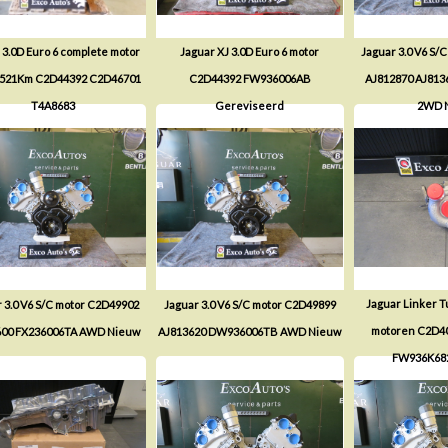
 3.0D Euro 6 complete motor
Jaguar XJ 3.0D Euro 6 motor
Jaguar 3.0 V6 S/
6521Km C2D44392 C2D46701
C2D44392 FW936006AB
AJ812870 AJ813
T4A8683
Gereviseerd
2WD 
Jaguar Linker T
 3.0 V6 S/C motor C2D49902
Jaguar 3.0 V6 S/C motor C2D49899
motoren C2D4
600 FX236006TA AWD Nieuw
AJ813620 DW936006TB AWD Nieuw
FW936K68