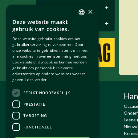
E-pace
+
×
Deze website maakt
Bentley Parts
+
DUTCH
gebruik van cookies.
ENGLISH
Deze website gebruikt cookies om uw
gebruikerservaring te verbeteren. Door
onze website te gebruiken, stemt u in met
alle cookies in overeenstemming met ons
Cookiebeleid. Uw cookies kunnen worden
gebruikt om persoonlijk relevante
advertenties op andere websites weer te
geven.
Lees verder
STRIKT NOODZAKELIJK
Exco Auto's BV
Han
PRESTATIE
De Run 4432-4434
Occasi
5503 LR Veldhoven
Onderh
TARGETING
T:
+31 (0)40 - 230 02 18
Leenau
Email:
info@exco.nl
Nieuwe
FUNCTIONEEL
KvK : 17071563
Kennis