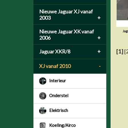
Nieuwe Jaguar XJ vanaf
2003
+
Nieuwe Jaguar XK vanaf
Jag
2006
+
[1]
[
Jaguar XKR/8
+
XJ vanaf 2010
-
Interieur
Onderstel
Elektrisch
Koeling/Airco