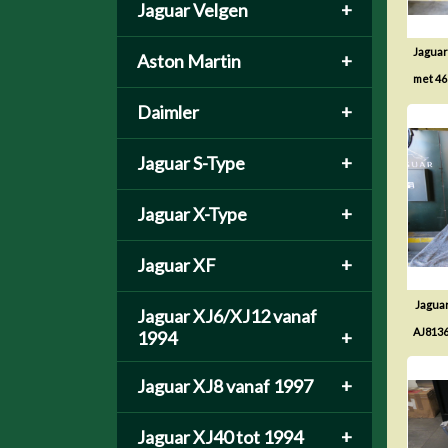
Jaguar Velgen
+
Jaguar
Aston Martin
+
met 4
Daimler
+
Jaguar S-Type
+
Jaguar X-Type
+
Jaguar XF
+
Jaguar
Jaguar XJ6/XJ12 vanaf
AJ813
1994
+
Jaguar XJ8 vanaf 1997
+
Jaguar XJ40 tot 1994
+