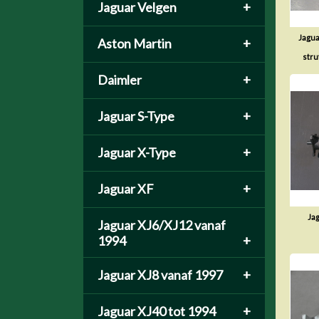
Jaguar Velgen
+
Jagua
Aston Martin
+
stru
Daimler
+
Jaguar S-Type
+
Jaguar X-Type
+
Jaguar XF
+
Jag
Jaguar XJ6/XJ12 vanaf
1994
+
Jaguar XJ8 vanaf 1997
+
Jaguar XJ40 tot 1994
+