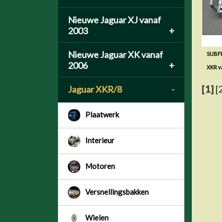
Nieuwe Jaguar XJ vanaf
2003
+
Nieuwe Jaguar XK vanaf
SUBF
2006
+
XKR v
[1]
[
Jaguar XKR/8
-
Plaatwerk
Interieur
Motoren
Versnellingsbakken
Wielen