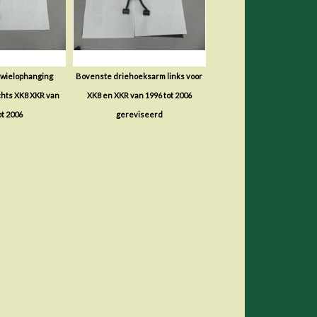
wielophanging
Bovenste driehoeksarm links voor
hts XK8 XKR van
XK8 en XKR van 1996 tot 2006
ot 2006
gereviseerd