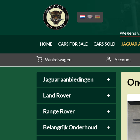
Wegens va
HOME
CARS FOR SALE
CARS SOLD
JAGUAR 
Winkelwagen
Account
Jaguar aanbiedingen
+
On
Land Rover
+
Range Rover
+
Belangrijk Onderhoud
+