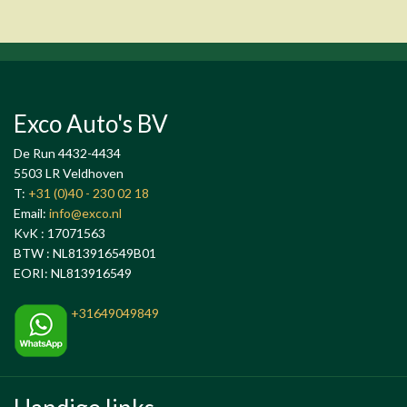
Exco Auto's BV
De Run 4432-4434
5503 LR Veldhoven
T:
+31 (0)40 - 230 02 18
Email:
info@exco.nl
KvK : 17071563
BTW : NL813916549B01
EORI: NL813916549
+31649049849