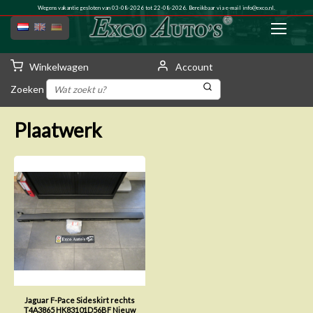
Wegens vakantie gesloten van 03-08-2026 tot 22-08-2026. Bereikbaar via e-mail
info@exco.nl
.
Winkelwagen
Account
Zoeken
Plaatwerk
Jaguar F-Pace Sideskirt rechts
T4A3865 HK83101D56BF Nieuw