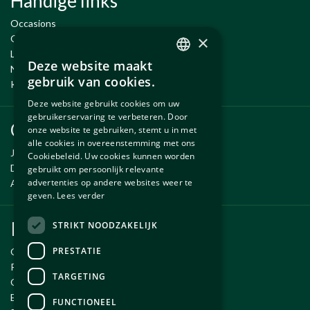
Handige links
Occasions
×
Onderhoud en Reparatie
Leenauto tijdens onderhoud
Deze website maakt
Nieuwe en gebruikte onderdelen
DUTCH
gebruik van cookies.
Kennisbank
ENGLISH
Deze website gebruikt cookies om uw
gebruikerservaring te verbeteren. Door
Onderdelen
onze website te gebruiken, stemt u in met
alle cookies in overeenstemming met ons
Jaguar onderdelen
Cookiebeleid. Uw cookies kunnen worden
Daimler onderdelen
gebruikt om persoonlijk relevante
advertenties op andere websites weer te
Aston Martin onderdelen
geven.
Lees verder
Klantenservice
STRIKT NOODZAKELIJK
PRESTATIE
Over Autobedrijf Exco
Routebeschrijving
TARGETING
Openingstijden
Email ons
FUNCTIONEEL