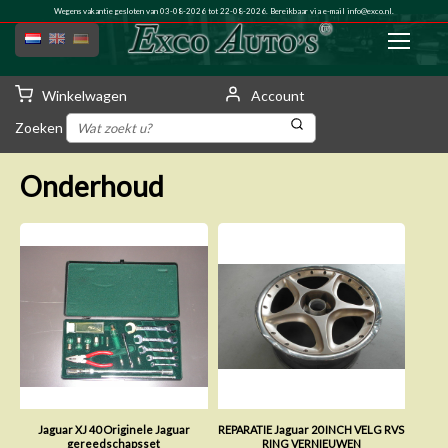
Wegens vakantie gesloten van 03-08-2026 tot 22-08-2026. Bereikbaar via e-mail
info@exco.nl
.
Winkelwagen
Account
Zoeken
Onderhoud
Jaguar XJ 40 Originele Jaguar
REPARATIE Jaguar 20 INCH VELG RVS
gereedschapsset
RING VERNIEUWEN