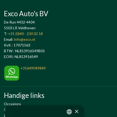
Exco Auto's BV
De Run 4432-4434
5503 LR Veldhoven
T:
+31 (0)40 - 230 02 18
Email:
info@exco.nl
KvK : 17071563
BTW : NL813916549B01
EORI: NL813916549
+31649049849
Handige links
Occasions
×
Onderhoud en Reparatie
Leenauto tijdens onderhoud