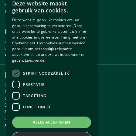
Deze website maakt
Nieuwe en gebruikte onderdelen
DUTCH
gebruik van cookies.
Kennisbank
ENGLISH
Deze website gebruikt cookies om uw
gebruikerservaring te verbeteren. Door
Onderdelen
onze website te gebruiken, stemt u in met
alle cookies in overeenstemming met ons
Jaguar onderdelen
Cookiebeleid. Uw cookies kunnen worden
Daimler onderdelen
gebruikt om persoonlijk relevante
advertenties op andere websites weer te
Aston Martin onderdelen
geven.
Lees verder
Klantenservice
STRIKT NOODZAKELIJK
PRESTATIE
Over Autobedrijf Exco
Routebeschrijving
TARGETING
Openingstijden
Email ons
FUNCTIONEEL
Privacy policy
Disclaimer
ALLES ACCEPTEREN
Algemene voorwaarden webwinkel
Herroep aankoop