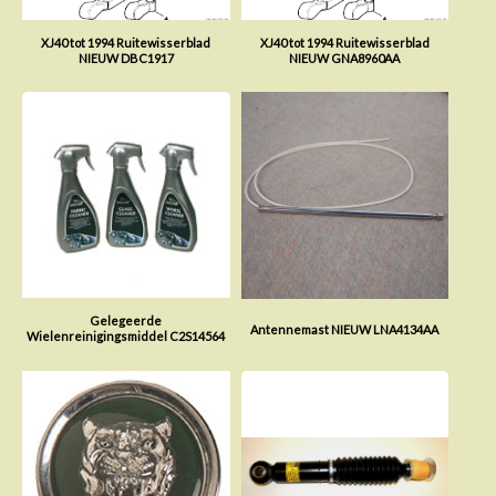
XJ40 tot 1994 Ruitewisserblad
XJ40 tot 1994 Ruitewisserblad
NIEUW DBC1917
NIEUW GNA8960AA
Gelegeerde
Antennemast NIEUW LNA4134AA
Wielenreinigingsmiddel C2S14564