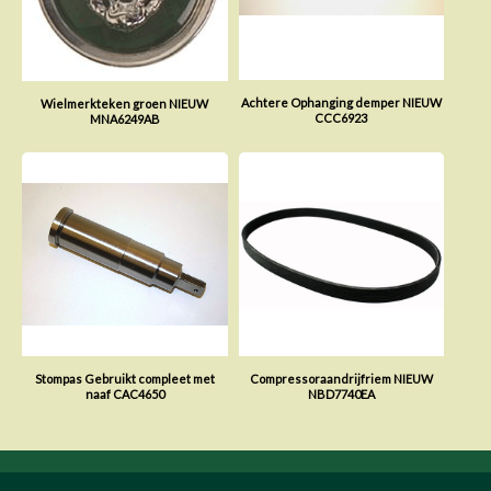
Achtere Ophanging demper NIEUW
Wielmerkteken groen NIEUW
CCC6923
MNA6249AB
Stompas Gebruikt compleet met
Compressoraandrijfriem NIEUW
naaf CAC4650
NBD7740EA