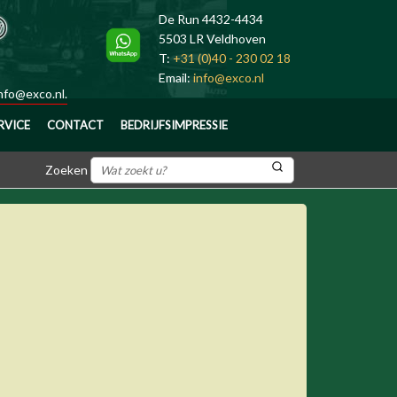
De Run 4432-4434
5503 LR Veldhoven
T:
+31 (0)40 - 230 02 18
Email:
info@exco.nl
nfo@exco.nl
.
RVICE
CONTACT
BEDRIJFSIMPRESSIE
Zoeken