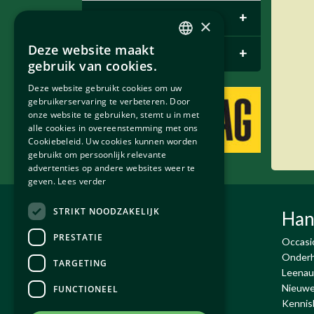
E-pace
+
×
Deze website maakt
Bentley Parts
+
DUTCH
gebruik van cookies.
ENGLISH
Deze website gebruikt cookies om uw
gebruikerservaring te verbeteren. Door
onze website te gebruiken, stemt u in met
alle cookies in overeenstemming met ons
Cookiebeleid. Uw cookies kunnen worden
gebruikt om persoonlijk relevante
advertenties op andere websites weer te
geven.
Lees verder
STRIKT NOODZAKELIJK
Exco Auto's BV
Han
PRESTATIE
De Run 4432-4434
Occasi
5503 LR Veldhoven
Onderh
TARGETING
T:
+31 (0)40 - 230 02 18
Leenau
Email:
info@exco.nl
Nieuwe
FUNCTIONEEL
KvK : 17071563
Kennis