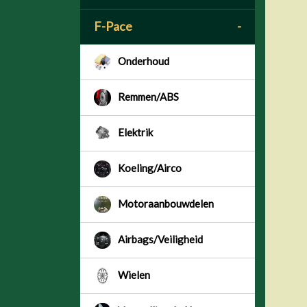
F-Pace
-
Onderhoud
Remmen/ABS
Elektrik
Koeling/Airco
Motoraanbouwdelen
Airbags/Veiligheid
Wielen