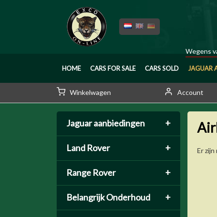
Wegens va
HOME
CARS FOR SALE
CARS SOLD
JAGUAR 
Winkelwagen
Account
Jaguar aanbiedingen
+
Air
Land Rover
+
Er zij
Range Rover
+
Belangrijk Onderhoud
+