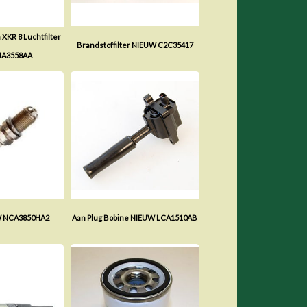
 XKR 8 Luchtfilter
Brandstoffilter NIEUW C2C35417
JA3558AA
W NCA3850HA2
Aan Plug Bobine NIEUW LCA1510AB