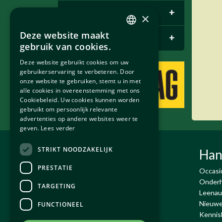
E-pace
+
×
Deze website maakt
Bentley Parts
+
DUTCH
gebruik van cookies.
ENGLISH
Deze website gebruikt cookies om uw
gebruikerservaring te verbeteren. Door
onze website te gebruiken, stemt u in met
alle cookies in overeenstemming met ons
Cookiebeleid. Uw cookies kunnen worden
gebruikt om persoonlijk relevante
advertenties op andere websites weer te
geven.
Lees verder
STRIKT NOODZAKELIJK
Exco Auto's BV
Han
PRESTATIE
De Run 4432-4434
Occasi
5503 LR Veldhoven
Onderh
TARGETING
T:
+31 (0)40 - 230 02 18
Leenau
Email:
info@exco.nl
Nieuwe
FUNCTIONEEL
KvK : 17071563
Kennis