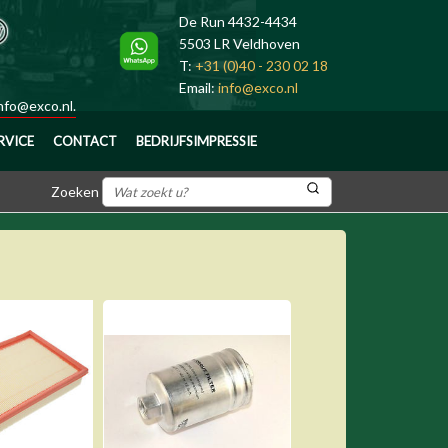
De Run 4432-4434
5503 LR Veldhoven
T:
+31 (0)40 - 230 02 18
Email:
info@exco.nl
nfo@exco.nl
.
RVICE
CONTACT
BEDRIJFSIMPRESSIE
Zoeken