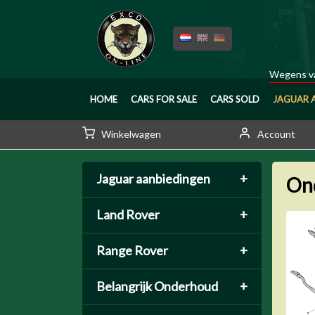
Wegens va
HOME
CARS FOR SALE
CARS SOLD
JAGUAR 
Winkelwagen
Account
Jaguar aanbiedingen
+
On
Land Rover
+
Range Rover
+
Belangrijk Onderhoud
+