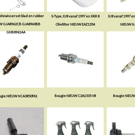
itewisserset blad en rubber
S-Type, XJ8 vanaf 1997 en XKR 8
XJ8 vanaf 1997 en
W GJA8962CB GJA8960BB
Oliefilter NIEUW EAZ1354
NIEUW N
GNB8961AA
Bougie NIEUW C2A1535 V8
Bougie NIEU
ugie NIEUW NCA3850FA1