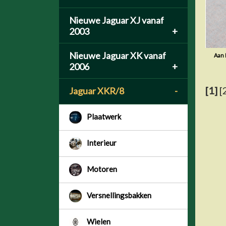
Nieuwe Jaguar XJ vanaf
2003
+
Nieuwe Jaguar XK vanaf
Aan 
2006
+
[1]
[
Jaguar XKR/8
-
Plaatwerk
Interieur
Motoren
Versnellingsbakken
Wielen