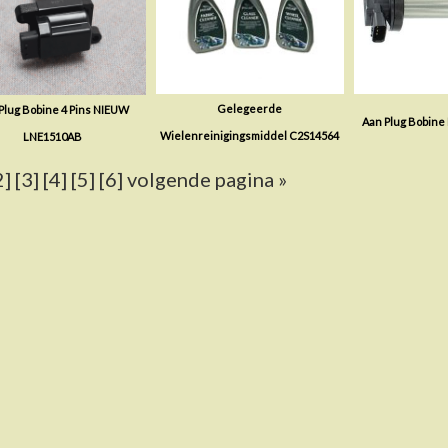
Gelegeerde
Plug Bobine 4 Pins NIEUW
Aan Plug Bobine
Wielenreinigingsmiddel C2S14564
LNE1510AB
2]
[3]
[4]
[5]
[6]
volgende pagina »