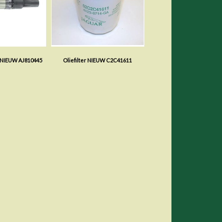
 NIEUW AJ810445
Oliefilter NIEUW C2C41611