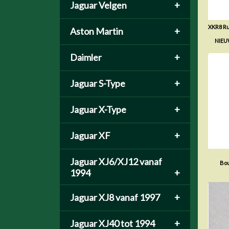
Jaguar Velgen
+
XKR8 Ru
Aston Martin
+
NIEU
Daimler
+
Jaguar S-Type
+
Jaguar X-Type
+
Jaguar XF
+
Jaguar XJ6/XJ12 vanaf
Bo
1994
+
Jaguar XJ8 vanaf 1997
+
Jaguar XJ40 tot 1994
+