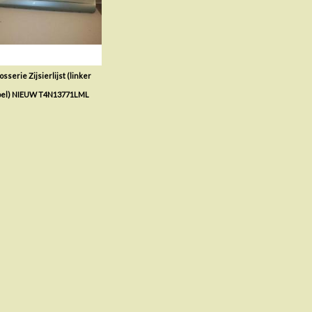
sserie Zijsierlijst (linker
pel) NIEUW T4N13771LML