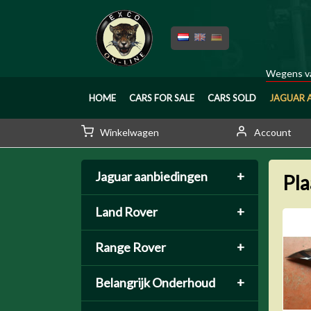
Wegens va
HOME
CARS FOR SALE
CARS SOLD
JAGUAR 
Winkelwagen
Account
Jaguar aanbiedingen
+
Pl
Land Rover
+
Range Rover
+
Belangrijk Onderhoud
+