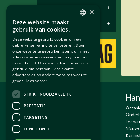
E-pace
+
×
Deze website maakt
Bentley Parts
+
DUTCH
gebruik van cookies.
ENGLISH
Deze website gebruikt cookies om uw
gebruikerservaring te verbeteren. Door
onze website te gebruiken, stemt u in met
alle cookies in overeenstemming met ons
Cookiebeleid. Uw cookies kunnen worden
gebruikt om persoonlijk relevante
advertenties op andere websites weer te
geven.
Lees verder
STRIKT NOODZAKELIJK
Exco Auto's BV
Han
PRESTATIE
De Run 4432-4434
Occasi
5503 LR Veldhoven
Onderh
TARGETING
T:
+31 (0)40 - 230 02 18
Leenau
Email:
info@exco.nl
Nieuwe
FUNCTIONEEL
KvK : 17071563
Kennis