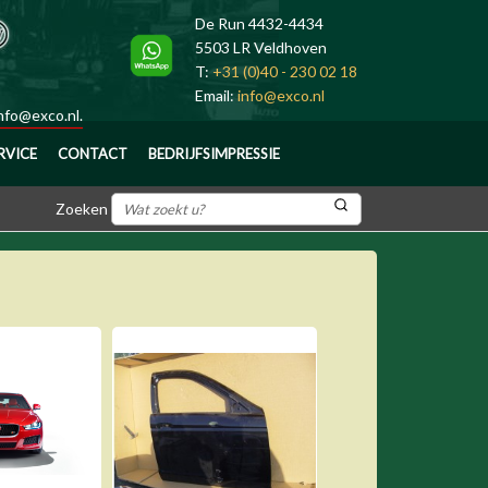
De Run 4432-4434
5503 LR Veldhoven
T:
+31 (0)40 - 230 02 18
Email:
info@exco.nl
nfo@exco.nl
.
RVICE
CONTACT
BEDRIJFSIMPRESSIE
Zoeken