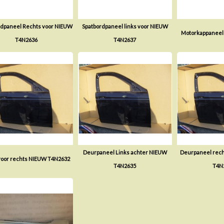
rdpaneel Rechts voor NIEUW
Spatbordpaneel links voor NIEUW
Motorkappaneel
T4N2636
T4N2637
Deurpaneel Links achter NIEUW
Deurpaneel rech
voor rechts NIEUW T4N2632
T4N2635
T4N