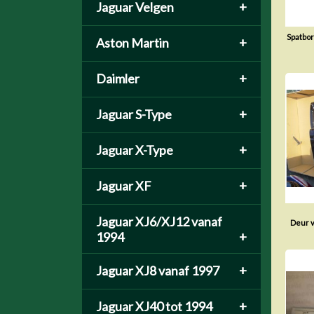
Jaguar Velgen
+
Spatbo
Aston Martin
+
Daimler
+
Jaguar S-Type
+
Jaguar X-Type
+
Jaguar XF
+
Jaguar XJ6/XJ12 vanaf
Deur 
1994
+
Jaguar XJ8 vanaf 1997
+
Jaguar XJ40 tot 1994
+