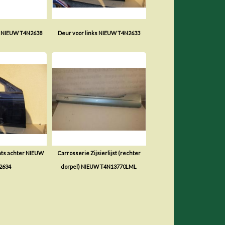
 NIEUW T4N2638
Deur voor links NIEUW T4N2633
ts achter NIEUW
Carrosserie Zijsierlijst (rechter
2634
dorpel) NIEUW T4N13770LML