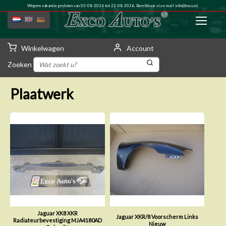
Wegens vakantie gesloten van 03-08-2026 tot 22-08-2026. Bereikbaar via e-mail
info@exco.nl
.
Winkelwagen
Account
Zoeken
Plaatwerk
Jaguar XK8 XKR
Jaguar XKR/8 Voorscherm Links
Radiateurbevestiging MJA4180AD
Nieuw