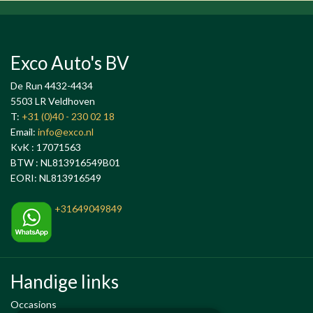
Exco Auto's BV
De Run 4432-4434
5503 LR Veldhoven
T:
+31 (0)40 - 230 02 18
Email:
info@exco.nl
KvK : 17071563
BTW : NL813916549B01
EORI: NL813916549
+31649049849
Handige links
Occasions