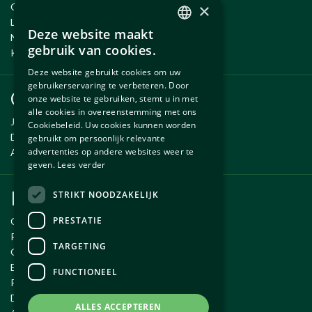
×
Onderhoud en Reparatie
Leenauto tijdens onderhoud
Deze website maakt
Nieuwe en gebruikte onderdelen
DUTCH
gebruik van cookies.
Kennisbank
ENGLISH
Deze website gebruikt cookies om uw
gebruikerservaring te verbeteren. Door
Onderdelen
onze website te gebruiken, stemt u in met
alle cookies in overeenstemming met ons
Jaguar onderdelen
Cookiebeleid. Uw cookies kunnen worden
Daimler onderdelen
gebruikt om persoonlijk relevante
advertenties op andere websites weer te
Aston Martin onderdelen
geven.
Lees verder
Klantenservice
STRIKT NOODZAKELIJK
PRESTATIE
Over Autobedrijf Exco
Routebeschrijving
TARGETING
Openingstijden
Email ons
FUNCTIONEEL
Privacy policy
Disclaimer
ALLES ACCEPTEREN