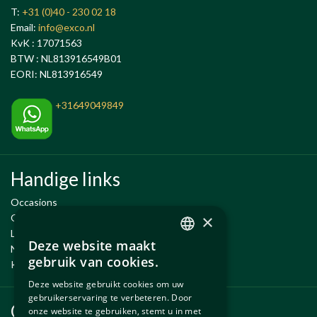
T:
+31 (0)40 - 230 02 18
Email:
info@exco.nl
KvK : 17071563
BTW : NL813916549B01
EORI: NL813916549
+31649049849
Handige links
Occasions
×
Onderhoud en Reparatie
Leenauto tijdens onderhoud
Deze website maakt
Nieuwe en gebruikte onderdelen
DUTCH
gebruik van cookies.
Kennisbank
ENGLISH
Deze website gebruikt cookies om uw
gebruikerservaring te verbeteren. Door
Onderdelen
onze website te gebruiken, stemt u in met