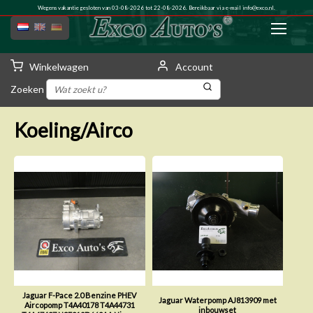
Wegens vakantie gesloten van 03-08-2026 tot 22-08-2026. Bereikbaar via e-mail
info@exco.nl
.
Winkelwagen
Account
Zoeken
Koeling/Airco
Jaguar F-Pace 2.0 Benzine PHEV
Jaguar Waterpomp AJ813909 met
Aircopomp T4A40178 T4A44731
inbouwset