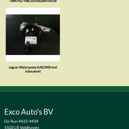
T4A47427 N8E219D662AA Nieuw
Jaguar Waterpomp AJ813909 met
inbouwset
Exco Auto's BV
De Run 4432-4434
5503 LR Veldhoven