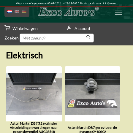
Wegens vakantie gesloten van 03-08-2026 tot 22-08-2026. Bereikbaar via e-mail
info@exco.nl
.
Winkelwagen
Account
Zoeken
Elektrisch
Aston Martin DB7 3.2 6 cilinder
Aircoleidingen van droger naar
Aston Martin DB7 gereviseerde
expansieventiel AUG33518
dynamo 09-80402