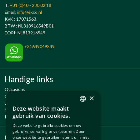
T:
+31 (0)40 - 230 02 18
Email:
info@exco.nl
KvK : 17071563
BTW : NL813916549B01
EORI: NL813916549
+31649049849
Handige links
Occasions
×
Onderhoud en Reparatie
Leenauto tijdens onderhoud
Deze website maakt
Nieuwe en gebruikte onderdelen
DUTCH
gebruik van cookies.
Kennisbank
ENGLISH
Deze website gebruikt cookies om uw
gebruikerservaring te verbeteren. Door
Onderdelen
onze website te gebruiken, stemt u in met