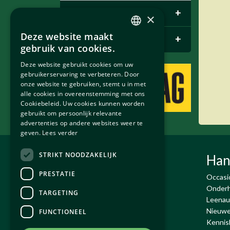
E-pace
+
×
Deze website maakt
Bentley Parts
+
DUTCH
gebruik van cookies.
ENGLISH
Deze website gebruikt cookies om uw
gebruikerservaring te verbeteren. Door
onze website te gebruiken, stemt u in met
alle cookies in overeenstemming met ons
Cookiebeleid. Uw cookies kunnen worden
gebruikt om persoonlijk relevante
advertenties op andere websites weer te
geven.
Lees verder
STRIKT NOODZAKELIJK
Exco Auto's BV
Han
PRESTATIE
De Run 4432-4434
Occasi
5503 LR Veldhoven
Onderh
TARGETING
T:
+31 (0)40 - 230 02 18
Leenau
Email:
info@exco.nl
Nieuwe
FUNCTIONEEL
KvK : 17071563
Kennis