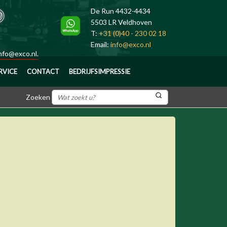
De Run 4432-4434
5503 LR Veldhoven
T:
+31 (0)40 - 230 02 18
Email:
info@exco.nl
nfo@exco.nl
.
RVICE
CONTACT
BEDRIJFSIMPRESSIE
Zoeken