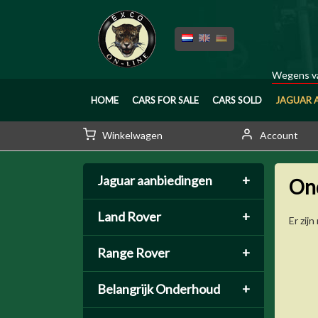
Wegens va
HOME
CARS FOR SALE
CARS SOLD
JAGUAR 
Winkelwagen
Account
Jaguar aanbiedingen
+
On
Land Rover
+
Er zij
Range Rover
+
Belangrijk Onderhoud
+