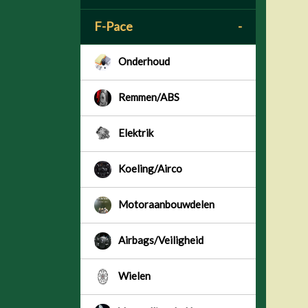
F-Pace
-
Onderhoud
Remmen/ABS
Elektrik
Koeling/Airco
Motoraanbouwdelen
Airbags/Veiligheid
Wielen