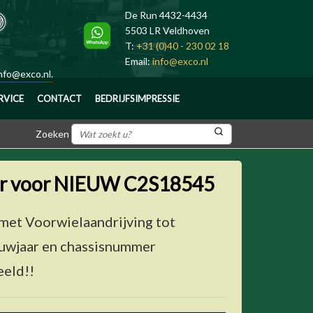
De Run 4432-4434
5503 LR Veldhoven
T:
+31 (0)40 - 230 02 18
Email:
info@exco.nl
nfo@exco.nl
.
RVICE
CONTACT
BEDRIJFSIMPRESSIE
Zoeken
er voor NIEUW C2S18545
et Voorwielaandrijving tot
ouwjaar en chassisnummer
eeld!!