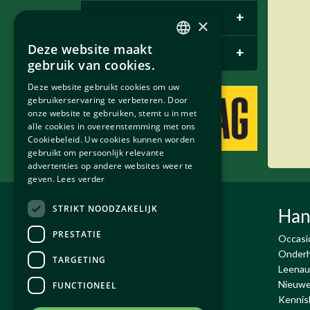
E-pace
+
×
Deze website maakt
Bentley Parts
+
DUTCH
gebruik van cookies.
ENGLISH
Deze website gebruikt cookies om uw
gebruikerservaring te verbeteren. Door
onze website te gebruiken, stemt u in met
alle cookies in overeenstemming met ons
Cookiebeleid. Uw cookies kunnen worden
gebruikt om persoonlijk relevante
advertenties op andere websites weer te
geven.
Lees verder
STRIKT NOODZAKELIJK
Exco Auto's BV
Han
PRESTATIE
De Run 4432-4434
Occasi
5503 LR Veldhoven
Onderh
TARGETING
T:
+31 (0)40 - 230 02 18
Leenau
Email:
info@exco.nl
Nieuwe
FUNCTIONEEL
KvK : 17071563
Kennis