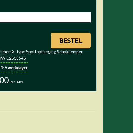
ummer: X-Type Sportophanging Schokdemper
EUW C2S18545
: 4-6 werkdagen
.00
excl. BTW