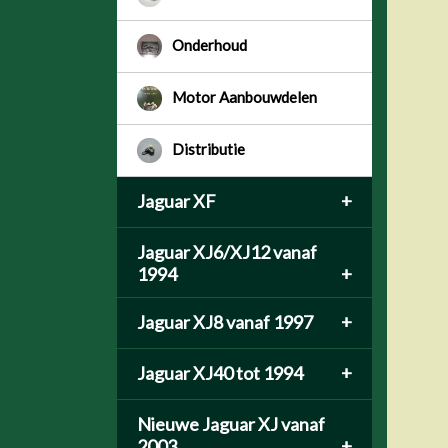
Onderhoud
Motor Aanbouwdelen
Distributie
Jaguar XF
+
Jaguar XJ6/XJ12 vanaf
1994
+
Jaguar XJ8 vanaf 1997
+
Jaguar XJ40 tot 1994
+
Nieuwe Jaguar XJ vanaf
2003
+