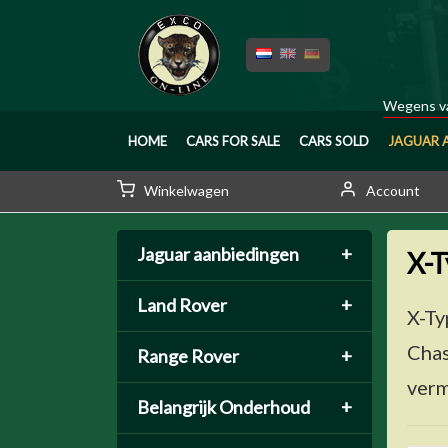
Wegens va
HOME
CARS FOR SALE
CARS SOLD
JAGUAR 
Winkelwagen
Account
Jaguar aanbiedingen
+
X-
Land Rover
+
X-Ty
Chas
Range Rover
+
verm
Belangrijk Onderhoud
+