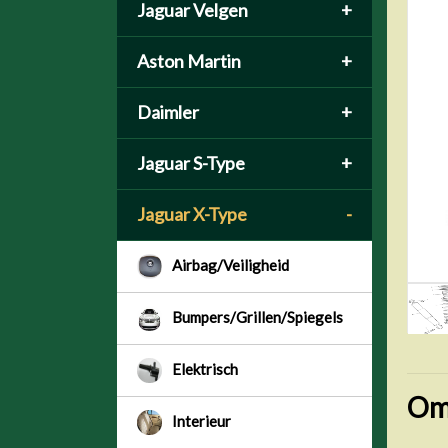
Jaguar Velgen
+
Aston Martin
+
Daimler
+
Jaguar S-Type
+
Jaguar X-Type
-
Airbag/Veiligheid
Bumpers/Grillen/Spiegels
Elektrisch
Om
Interieur