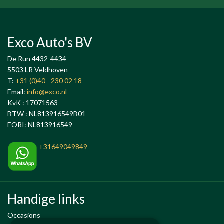
Exco Auto's BV
De Run 4432-4434
5503 LR Veldhoven
T:
+31 (0)40 - 230 02 18
Email:
info@exco.nl
KvK : 17071563
BTW : NL813916549B01
EORI: NL813916549
+31649049849
Handige links
Occasions