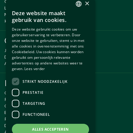
×
Onderhoud en Reparatie
Leenauto tijdens onderhoud
Deze website maakt
Nieuwe en gebruikte onderdelen
DUTCH
gebruik van cookies.
Kennisbank
ENGLISH
Deze website gebruikt cookies om uw
gebruikerservaring te verbeteren. Door
Onderdelen
onze website te gebruiken, stemt u in met
alle cookies in overeenstemming met ons
Jaguar onderdelen
Cookiebeleid. Uw cookies kunnen worden
Daimler onderdelen
gebruikt om persoonlijk relevante
advertenties op andere websites weer te
Aston Martin onderdelen
geven.
Lees verder
Klantenservice
STRIKT NOODZAKELIJK
PRESTATIE
Over Autobedrijf Exco
Routebeschrijving
TARGETING
Openingstijden
Email ons
FUNCTIONEEL
Privacy policy
Disclaimer
ALLES ACCEPTEREN
Algemene voorwaarden webwinkel