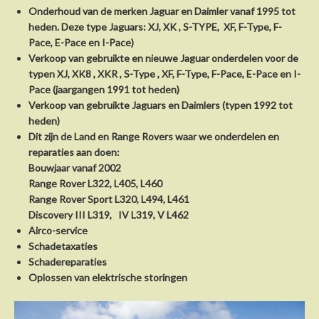
Onderhoud van de merken Jaguar en Daimler vanaf 1995 tot
heden. Deze type Jaguars: XJ, XK , S-TYPE, XF, F-Type, F-
Pace, E-Pace en I-Pace)
Verkoop van gebruikte en nieuwe Jaguar onderdelen voor de
typen XJ, XK8 , XKR , S-Type , XF, F-Type, F-Pace, E-Pace en I-
Pace (jaargangen 1991 tot heden)
Verkoop van gebruikte Jaguars en Daimlers (typen 1992 tot
heden)
Dit zijn de Land en Range Rovers waar we onderdelen en
reparaties aan doen:
Bouwjaar vanaf 2002
Range Rover L322, L405, L460
Range Rover Sport L320, L494, L461
Discovery III L319, IV L319, V L462
Airco-service
Schadetaxaties
Schadereparaties
Oplossen van elektrische storingen