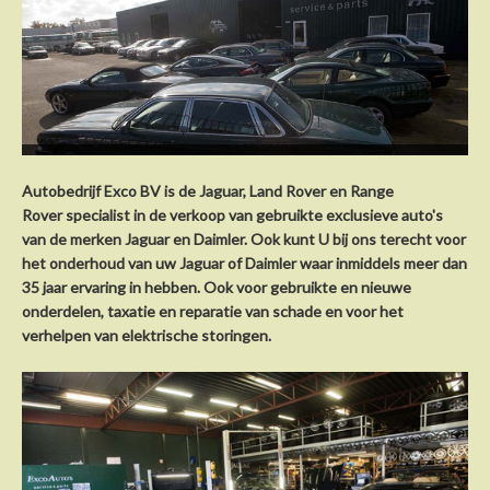
Autobedrijf Exco
Autobedrijf Exco BV is de Jaguar, Land Rover en Range
Altijd een ruime keus aan exclusieve occasions waaronder de merken Jaguar,
Daimler en Bentley
Rover specialist in de verkoop van gebruikte exclusieve auto's
van de merken Jaguar en Daimler. Ook kunt U bij ons terecht voor
het
onderhoud van uw Jaguar
of Daimler waar inmiddels meer dan
35 jaar ervaring in hebben. Ook voor
gebruikte en nieuwe
onderdelen
, taxatie en
reparatie
van schade en voor het
verhelpen van elektrische storingen.
Reparaties en onderhoud
We hebben alle moderne diagnose apparatuur en speciaalgereedschap in huis
om uw Jaguar in topconditie te houden